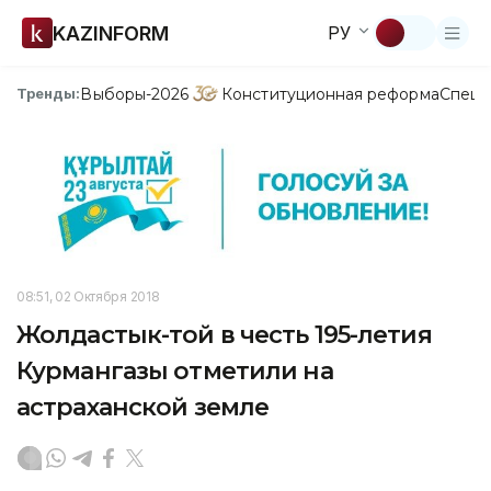
KAZINFORM
РУ
Выборы-2026
Конституционная реформа
Спецп
Тренды:
08:51, 02 Октября 2018
Жолдастык-той в честь 195-летия
Курмангазы отметили на
астраханской земле