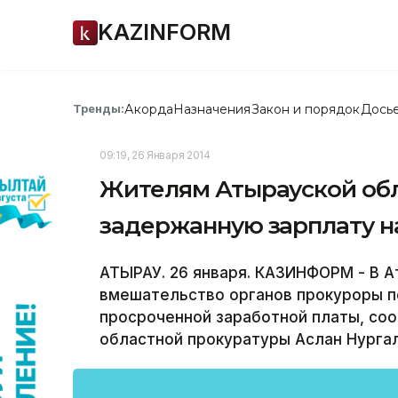
KAZINFORM
Акорда
Назначения
Закон и порядок
Дось
Тренды:
09:19, 26 Января 2014
Жителям Атырауской об
задержанную зарплату на
АТЫРАУ. 26 января. КАЗИНФОРМ ­- В А
вмешательство органов прокуроры п
просроченной заработной платы, со
областной прокуратуры Аслан Нургал