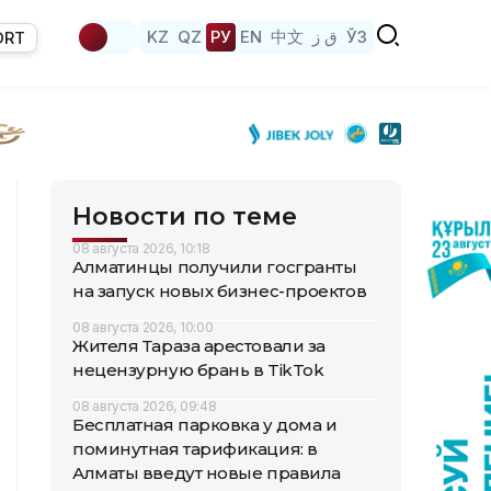
KZ
QZ
РУ
EN
中文
ق ز
ЎЗ
ORT
Новости по теме
08 августа 2026, 10:18
Алматинцы получили госгранты
на запуск новых бизнес-проектов
08 августа 2026, 10:00
Жителя Тараза арестовали за
нецензурную брань в TikTok
08 августа 2026, 09:48
Бесплатная парковка у дома и
поминутная тарификация: в
Алматы введут новые правила