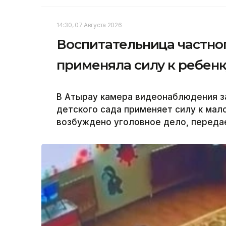
14:30, 07 Августа 2026
Воспитательница частног
применяла силу к ребенк
В Атырау камера видеонаблюдения за
детского сада применяет силу к мал
возбуждено уголовное дело, передае