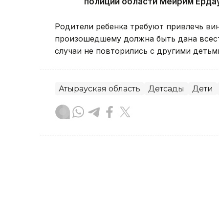
полиции области Мейрим Ерда
Родители ребенка требуют привлечь вин
произошедшему должна быть дана всест
случаи не повторились с другими детьм
Атырауская область
Детсады
Дети
Данагуль Карбаева
Автор
13:30, 07 Августа 2026