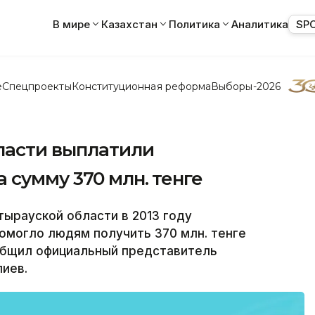
В мире
Казахстан
Политика
Аналитика
SP
е
Спецпроекты
Конституционная реформа
Выборы-2026
ласти выплатили
 сумму 370 млн. тенге
тырауской области в 2013 году
омогло людям получить 370 млн. тенге
общил официальный представитель
иев.