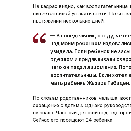
На кадрах видно, как воспитательница тя
пытается силой уложить спать. По слов
протяжении нескольких дней.
— В понедельник, среду, четв
над моим ребенком издевались.
увидела. Если ребенок не зас
одеялом и придавливали сверху
чего он падал лицом вниз. Пот
воспитательницы. Если хотел е
мать ребенка Жазира Габиден.
По словам родственников малыша, восп
обращение с детьми. Однако руководств
не знало. Частный детский сад, где про
Сейчас его посещают 24 ребенка.