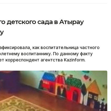
о детского сада в Атырау
у
фиксировала, как воспитательница частного
олетнему воспитаннику. По данному факту
т корреспондент агентства Kazinform.