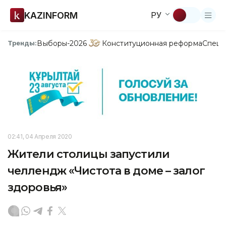
KAZINFORM
РУ
Выборы-2026
Конституционная реформа
Спецп
Тренды:
02:41, 04 Апреля 2020
Жители столицы запустили
челлендж «Чистота в доме – залог
здоровья»