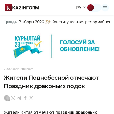
KAZINFORM
РУ
Выборы-2026
Конституционная реформа
Спецп
Тренды:
22:07, 02 Июня 2025
Жители Поднебесной отмечают
Праздник драконьих лодок
Жители Китая отмечают праздник драконьих