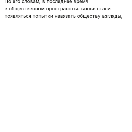
По его словам, в последнее время
в общественном пространстве вновь стали
появляться попытки навязать обществу взгляды,
чуждые культуре и традициям Казахстана.
Фото: Партия «Әділет»
— В этой связи выражаю позицию партии