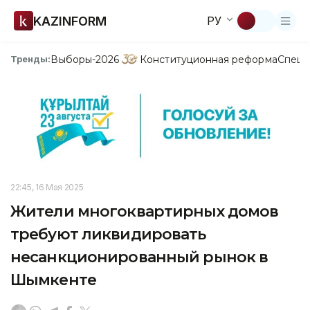
KAZINFORM
РУ
Выборы-2026
Конституционная реформа
Спецп
Тренды:
22:45, 16 Мая 2025
Жители многоквартирных домов
требуют ликвидировать
несанкционированный рынок в
Шымкенте