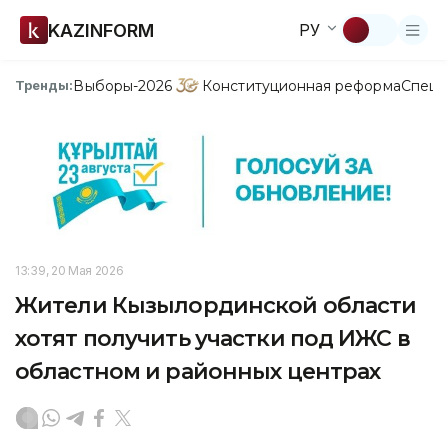
KAZINFORM
РУ
Выборы-2026
Конституционная реформа
Спецп
Тренды:
13:39, 20 Мая 2026
Жители Кызылординской области
хотят получить участки под ИЖС в
областном и районных центрах