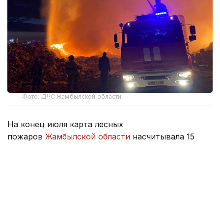
Фото: ДЧС Жамбылской области
На конец июля карта лесных
пожаров
Жамбылской области
насчитывала 15
точек. Общая площадь, затронутая огнем,
достигла 363,85 гектара.
В Байзакском лесном хозяйстве пламя охватило
95,11 гектара. Здесь пожары возникали чаще,
но каждый из них в среднем затрагивал около
15,9 гектара.