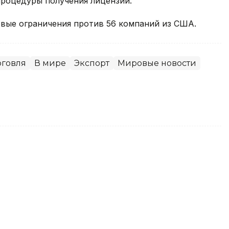
роцедуры получения лицензий.
говые ограничения против 56 компаний из США.
рговля
В мире
Экспорт
Мировые новости
акету-носитель с двумя ИИ-