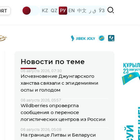
KZ
QZ
РУ
EN
中文
ق ز
ЎЗ
ORT
Новости по теме
06 августа 2026, 07:30
Исчезновение Джунгарского
ханства связали с эпидемиями
оспы и голодом
06 августа 2026, 05:57
Wildberries опровергла
сообщения о переносе
логистических центров из России
06 августа 2026, 05:08
На границе Литвы и Беларуси