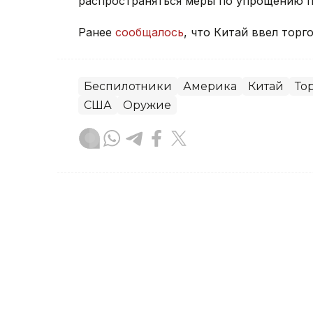
распространяться меры по упрощению п
Ранее
сообщалось
, что Китай ввел тор
Беспилотники
Америка
Китай
То
США
Оружие
Берик Табынбаев
Автор
20:15, 05 Августа 2026
Китай запустил с моря р