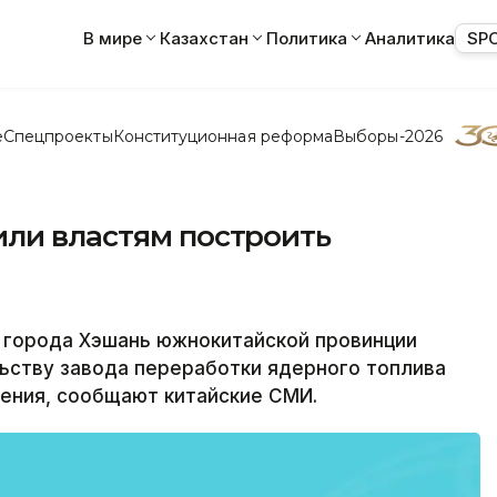
В мире
Казахстан
Политика
Аналитика
SP
е
Спецпроекты
Конституционная реформа
Выборы-2026
или властям построить
и города Хэшань южнокитайской провинции
ьству завода переработки ядерного топлива
ления, сообщают китайские СМИ.