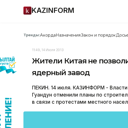
KAZINFORM
Акорда
Назначения
Закон и порядок
Дось
Тренды:
11:49, 14 Июля 2013
Жители Китая не позвол
ядерный завод
ПЕКИН. 14 июля. КАЗИНФОРМ - Власт
Гуандун отменили планы по строител
в связи с протестами местного насе