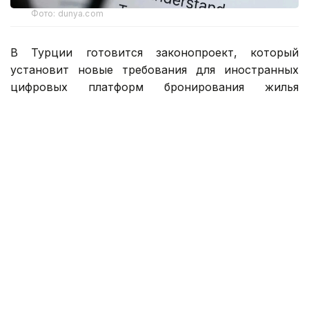
Фото: dunya.com
В Турции готовится законопроект, который
установит новые требования для иностранных
цифровых платформ бронирования жилья
и туристических сервисов. После вступления
закона в силу компании, выполнившие
установленные условия, смогут вновь работать
на турецком рынке. В их числе может оказаться
Booking.com, прекративший деятельность
в стране около девяти лет назад.
Согласно проекту, иностранные платформы
должны будут открыть официальное
представительство в Турции и получать
разрешение на работу, которое потребуется
продлевать каждые два года. Стоимость
продления составит 5 млн турецких лир (свыше