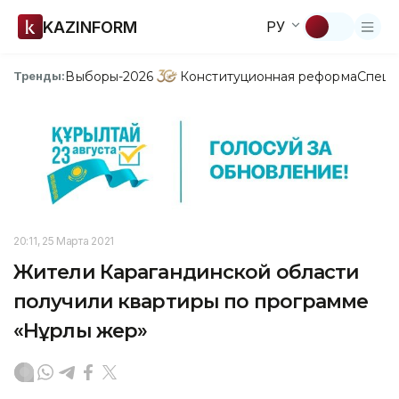
KAZINFORM
РУ
Выборы-2026
Конституционная реформа
Спецп
Тренды:
20:11, 25 Марта 2021
Жители Карагандинской области
получили квартиры по программе
«Нұрлы жер»