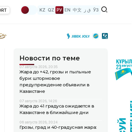
KZ
QZ
РУ
EN
中文
ق ز
ЎЗ
ORT
Новости по теме
07 августа 2026, 20:35
Жара до +42, грозы и пыльные
бури: штормовое
предупреждение объявили в
Казахстане
07 августа 2026, 14:26
Жара до 41 градуса ожидается в
Казахстане в ближайшие дни
06 августа 2026, 20:24
Грозы, град и 40-градусная жара: