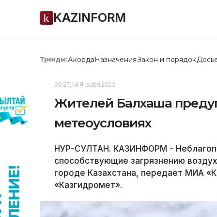
KAZINFORM
Акорда
Назначения
Закон и порядок
Дось
Тренды:
06:27, 14 Января 2020
Жителей Балхаша преду
метеоусловиях
НУР-СУЛТАН. КАЗИНФОРМ - Неблагоп
способствующие загрязнению воздуха
городе Казахстана, передает МИА «К
«Казгидромет».