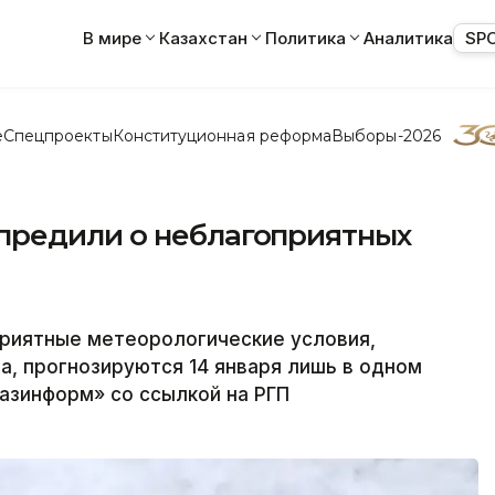
В мире
Казахстан
Политика
Аналитика
SP
е
Спецпроекты
Конституционная реформа
Выборы-2026
предили о неблагоприятных
риятные метеорологические условия,
, прогнозируются 14 января лишь в одном
азинформ» со ссылкой на РГП