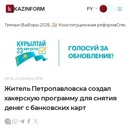
KAZINFORM
РУ
Выборы-2026
Конституционная реформа
Спецп
Тренды:
09:18, 23 Октября 2018
Житель Петропавловска создал
хакерскую программу для снятия
денег с банковских карт