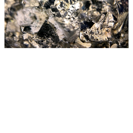
Фото: magnific.com
Согласно документу, срок эксплуатации рудника
на утвержденных запасах составит 16 лет.
При этом 13 лет предприятие будет работать
на проектной мощности 1 млн тонн руды в год.
Общая площадь участка недр, отведенного
под разработку месторождения, составляет 4,499
кв. км.
— Общая производительность в целом