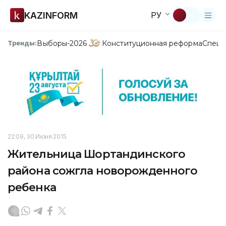
KAZINFORM
РУ
Выборы-2026
Конституционная реформа
Спецп
Тренды:
22:09, 30 Июня 2015
Жительница Шортандинского
района сожгла новорожденного
ребенка