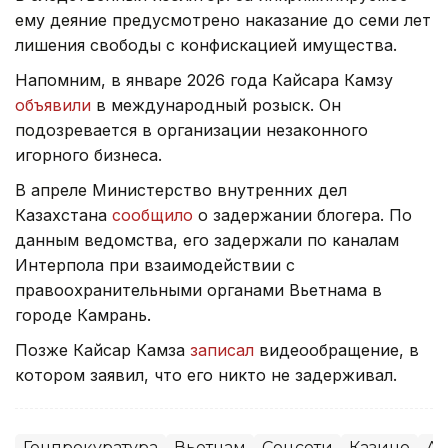
ему деяние предусмотрено наказание до семи лет
лишения свободы с конфискацией имущества.
Напомним, в январе 2026 года Кайсара Камзу
объявили
в международный розыск. Он
подозревается в организации незаконного
игорного бизнеса.
В апреле Министерство внутренних дел
Казахстана
сообщило
о задержании блогера. По
данным ведомства, его задержали по каналам
Интерпола при взаимодействии с
правоохранительными органами Вьетнама в
городе Камрань.
Позже Кайсар Камза
записал
видеообращение, в
котором заявил, что его никто не задерживал.
Генпрокуратура
Вьетнам
Соцсети
Казино
Аз