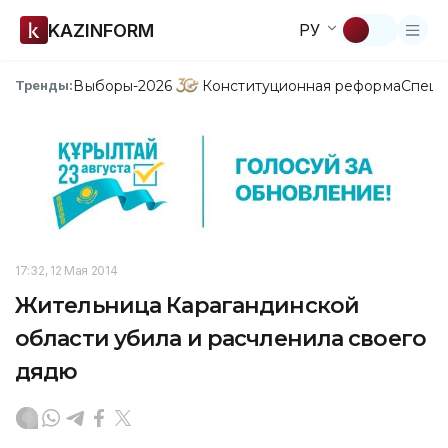
KAZINFORM
РУ
Выборы-2026
Конституционная реформа
Спецп
Тренды:
17:32, 12 Мая 2014
Жительница Карагандинской
области убила и расчленила своего
дядю