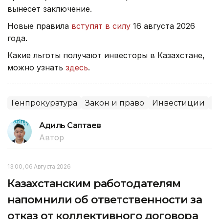
вынесет заключение.
Новые правила
вступят в силу
16 августа 2026
года.
Какие льготы получают инвесторы в Казахстане,
можно узнать
здесь
.
Генпрокуратура
Закон и право
Инвестиции
С
Адиль Саптаев
Автор
13:00, 06 Августа 2026
Казахстанским работодателям
напомнили об ответственности за
отказ от коллективного договора