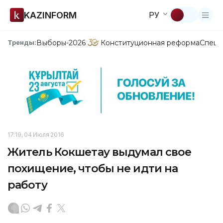
KAZINFORM
РУ
Выборы-2026
Конституционная реформа
Спецп
Тренды:
17:19, 04 Июля 2016
Житель Кокшетау выдумал свое
похищение, чтобы не идти на
работу