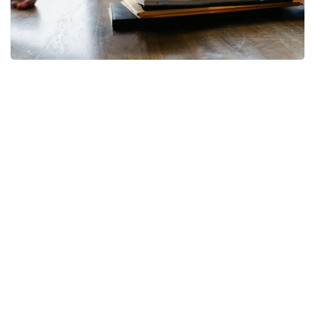
Фото: pixabay
— Коллективный трудовой договор, в
соответствии с требованиями Трудового
кодекса, может устанавливать
дополнительные льготы и гарантии для
работников. Наиболее распространенной
дополнительной гарантией являются
дополнительные трудовые отпуска,
гарантии для работников с семейными
обязанностями, а также дополнительные
выплаты, повышение гарантии оплаты
труда, гарантии по охране труда. Все эти
дополнительные требования могут