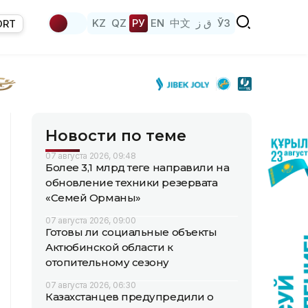
KZ
QZ
РУ
EN
中文
ق ز
ЎЗ
ORT
Новости по теме
07 августа 2026, 09:48
Более 3,1 млрд теңге направили на
обновление техники резервата
«Семей Орманы»
07 августа 2026, 09:00
Готовы ли социальные объекты
Актюбинской области к
отопительному сезону
07 августа 2026, 06:30
Казахстанцев предупредили о