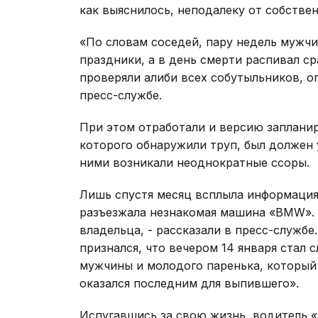
как выяснилось, неподалеку от собстве
«По словам соседей, пару недель мужчи
праздники, а в день смерти распивал ср
проверяли алиби всех собутыльников, о
пресс-службе.
При этом отработали и версию запланир
которого обнаружили труп, был должен 
ними возникали неоднократные ссоры.
Лишь спустя месяц всплыла информация 
разъезжала незнакомая машина «BMW». 
владельца, - рассказали в пресс-службе
признался, что вечером 14 января стал
мужчины и молодого паренька, который 
оказался последним для выпившего».
Испугавшись за свою жизнь, водитель 