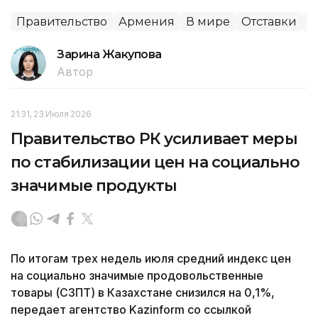
Правительство
Армения
В мире
Отставки
П
Зарина Жакупова
Автор
21:31, 23 Июля 2026
Правительство РК усиливает меры
по стабилизации цен на социально
значимые продукты
По итогам трех недель июля средний индекс цен
на социально значимые продовольственные
товары (СЗПТ) в Казахстане снизился на 0,1%,
передает агентство Kazinform со ссылкой