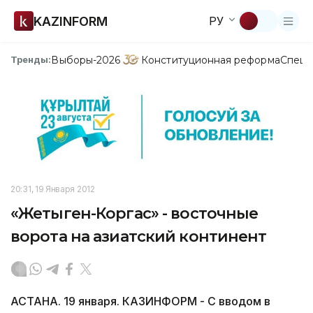
KAZINFORM
РУ
Выборы-2026
Конституционная реформа
Спецп
Тренды:
20:31, 19 Января 2012
«Жетыген-Коргас» - восточные
ворота на азиатский континент
АСТАНА. 19 января. КАЗИНФОРМ - С вводом в