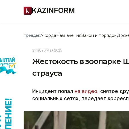
KAZINFORM
Акорда
Назначения
Закон и порядок
Дось
Тренды:
21:19, 26 Мая 2025
Жестокость в зоопарке 
страуса
Инцидент попал
на видео
, снятое др
социальных сетях, передает корреспо