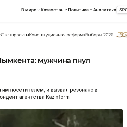
В мире
Казахстан
Политика
Аналитика
SP
е
Спецпроекты
Конституционная реформа
Выборы-2026
Шымкента: мужчина пнул
угим посетителем, и вызвал резонанс в
ндент агентства Kazinform.