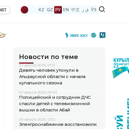
KZ
QZ
РУ
EN
中文
ق ز
ЎЗ
ORT
Новости по теме
07 августа 2026, 01:12
Девять человек утонули в
Атырауской области с начала
купального сезона
07 августа 2026, 00:43
Полицейский и сотрудник ДЧС
спасли детей с телевизионной
вышки в области Абай
06 августа 2026, 12:52
Электроснабжение восстановили