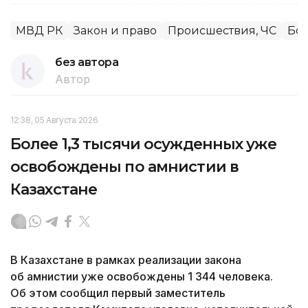
МВД РК
Закон и право
Происшествия, ЧС
Бор
без автора
Автор
12:38, 05 Августа 2026
Более 1,3 тысячи осужденных уже
освобождены по амнистии в
Казахстане
В Казахстане в рамках реализации закона
об амнистии уже освобождены 1 344 человека.
Об этом сообщил первый заместитель