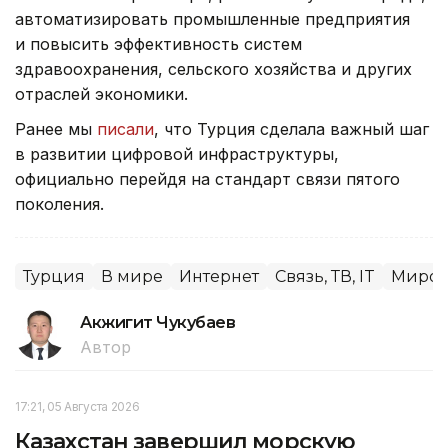
автоматизировать промышленные предприятия
и повысить эффективность систем
здравоохранения, сельского хозяйства и других
отраслей экономики.
Ранее мы
писали
, что Турция сделала важный шаг
в развитии цифровой инфраструктуры,
официально перейдя на стандарт связи пятого
поколения.
Турция
В мире
Интернет
Связь, ТВ, IT
Миров
Акжигит Чукубаев
Автор
17:21, 05 Августа 2026
Казахстан завершил морскую