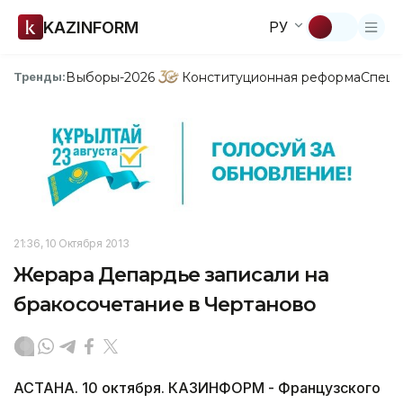
KAZINFORM
РУ
Выборы-2026
Конституционная реформа
Спецп
Тренды:
21:36, 10 Октября 2013
Жерара Депардье записали на
бракосочетание в Чертаново
АСТАНА. 10 октября. КАЗИНФОРМ - Французского