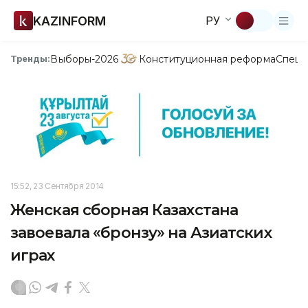
KAZINFORM
РУ
Выборы-2026
Конституционная реформа
Спецп
Тренды:
15:52, 23 Сентября 2014
Женская сборная Казахстана
завоевала «бронзу» на Азиатских
играх