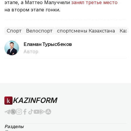
этапе, а Маттео Малуччели
занял третье место
на втором этапе гонки.
Спорт
Велоспорт
спортсмены Казахстана
Каза
Еламан Турысбеков
Автор
KAZINFORM
Разделы