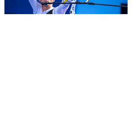
Фото: НОК
В список участников Азиады-2026 вошли
12 лучников.
Классический лук
Мужчины
Ильфат Абдуллин
Даулеткельды Жанбырбай
Дастан Каримов