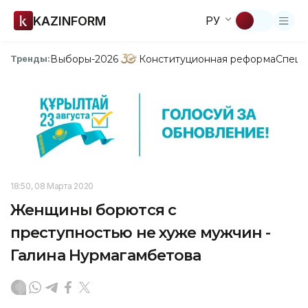
KAZINFORM
РУ
Выборы-2026
Конституционная реформа
Спецп
Тренды:
18:50, 08 Марта 2020
Женщины борются с
преступностью не хуже мужчин -
Галина Нурмагамбетова