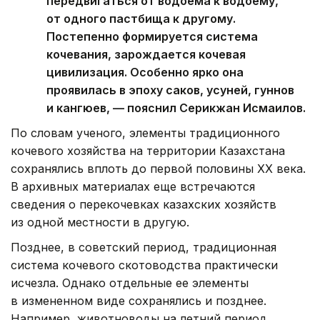
передвигаться от водоема к водоему,
от одного пастбища к другому.
Постепенно формируется система
кочевания, зарождается кочевая
цивилизация. Особенно ярко она
проявилась в эпоху саков, усуней, гуннов
и кангюев, — пояснил Серикжан Исмаилов.
По словам ученого, элементы традиционного
кочевого хозяйства на территории Казахстана
сохранялись вплоть до первой половины XX века.
В архивных материалах еще встречаются
сведения о перекочевках казахских хозяйств
из одной местности в другую.
Позднее, в советский период, традиционная
система кочевого скотоводства практически
исчезла. Однако отдельные ее элементы
в измененном виде сохранялись и позднее.
Например, животноводы на летний период