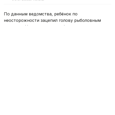
По данным ведомства, ребёнок по
неосторожности зацепил голову рыболовным
крючком. Находившиеся поблизости спасатели,
дежурившие на модульной капсуле, оперативно
оказали пострадавшему первую помощь до
прибытия бригады скорой медицинской помощи.