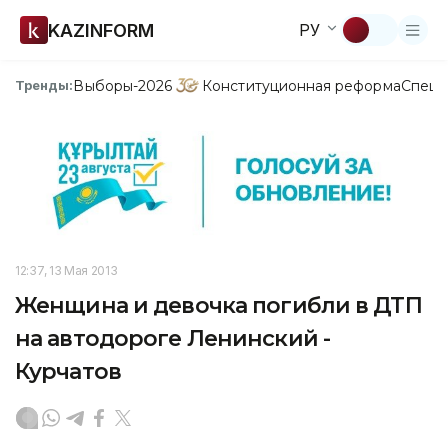
KAZINFORM
РУ
Выборы-2026
Конституционная реформа
Спецп
Тренды:
12:37, 13 Мая 2013
Женщина и девочка погибли в ДТП
на автодороге Ленинский -
Курчатов