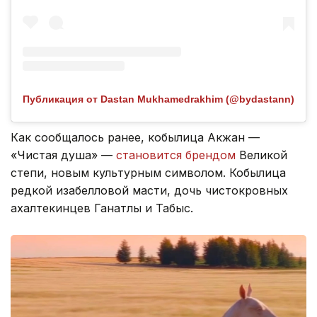
Публикация от Dastan Mukhamedrakhim (@bydastann)
Как сообщалось ранее, кобылица Акжан —
«Чистая душа» —
становится брендом
Великой
степи, новым культурным символом. Кобылица
редкой изабелловой масти, дочь чистокровных
ахалтекинцев Ганатлы и Табыс.