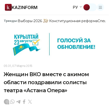
KAZINFORM
РУ
Выборы-2026
Конституционная реформа
Спецп
Тренды:
05:31, 07 Марта 2015
Женщин ВКО вместе с акимом
области поздравили солисты
театра «Астана Опера»