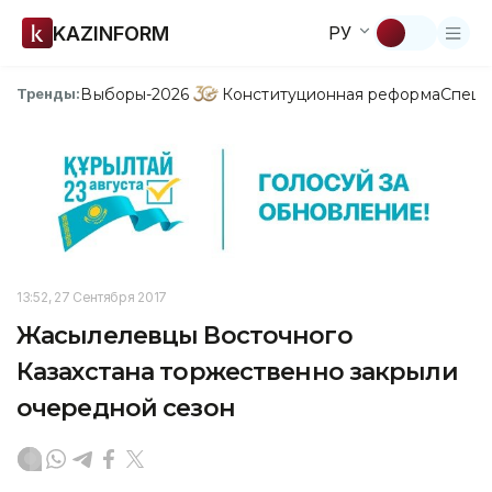
KAZINFORM
РУ
Выборы-2026
Конституционная реформа
Спецп
Тренды:
13:52, 27 Сентября 2017
Жасылелевцы Восточного
Казахстана торжественно закрыли
очередной сезон