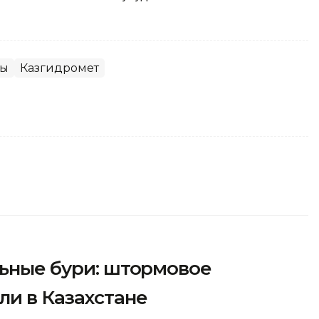
ны
Казгидромет
льные бури: штормовое
и в Казахстане