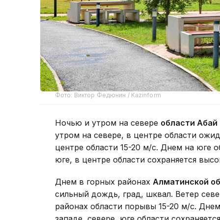
Фото: Виктор Федюнин / Kazinform
Ночью и утром на севере
области Абай
утром на севере, в центре области ожид
центре области 15-20 м/с. Днем на юге 
юге, в центре области сохраняется высо
Днем в горных районах
Алматинской о
сильный дождь, град, шквал. Ветер севе
районах области порывы 15-20 м/с. Днем
западе, севере, юге области сохраняетс