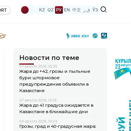
KZ
QZ
РУ
EN
中文
ق ز
ЎЗ
ORT
Новости по теме
07 августа 2026, 20:35
Жара до +42, грозы и пыльные
бури: штормовое
предупреждение объявили в
Казахстане
07 августа 2026, 14:26
Жара до 41 градуса ожидается в
Казахстане в ближайшие дни
06 августа 2026, 20:24
Грозы, град и 40-градусная жара: