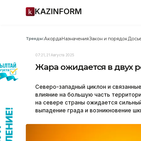
KAZINFORM
Акорда
Назначения
Закон и порядок
Дось
Тренды:
07:21, 21 Августа 2025
Жара ожидается в двух р
Северо-западный циклон и связанны
влияние на большую часть территори
на севере страны ожидается сильный
выпадение града и возникновение шкв