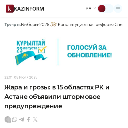
KAZINFORM
РУ
Выборы-2026
Конституционная реформа
Спецп
Тренды:
22:01, 08 Июля 2025
Жара и грозы: в 15 областях РК и
Астане объявили штормовое
предупреждение