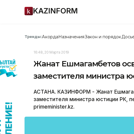
KAZINFORM
Акорда
Назначения
Закон и порядок
Дось
Тренды:
16:48, 20 Марта 2019
Жанат Ешмагамбетов ос
заместителя министра 
АСТАНА. КАЗИНФОРМ - Жанат Ешмага
заместителя министра юстиции РК, 
primeminister.kz.