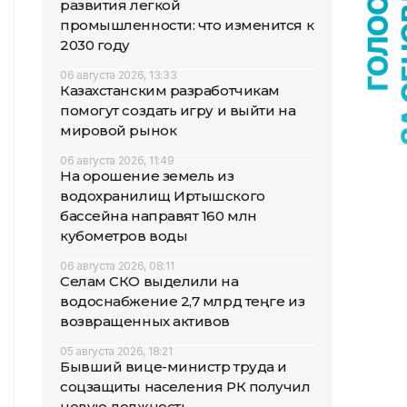
развития легкой
промышленности: что изменится к
2030 году
06 августа 2026, 13:33
Казахстанским разработчикам
помогут создать игру и выйти на
мировой рынок
06 августа 2026, 11:49
На орошение земель из
водохранилищ Иртышского
бассейна направят 160 млн
кубометров воды
06 августа 2026, 08:11
Селам СКО выделили на
водоснабжение 2,7 млрд теңге из
возвращенных активов
05 августа 2026, 18:21
Бывший вице-министр труда и
соцзащиты населения РК получил
новую должность