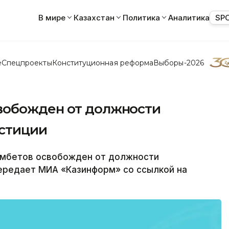
В мире
Казахстан
Политика
Аналитика
SP
е
Спецпроекты
Конституционная реформа
Выборы-2026
вобожден от должности
юстиции
мбетов освобожден от должности
передает МИА «Казинформ» со ссылкой на