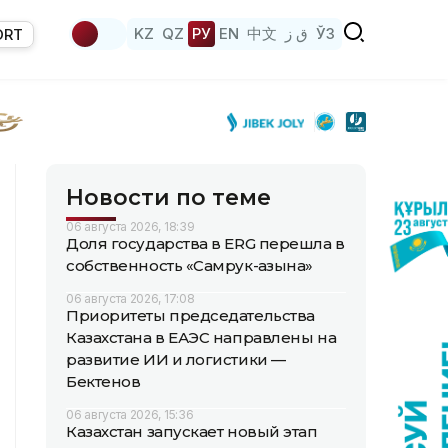
KZ
QZ
РУ
EN
中文
ق ز
ЎЗ
ORT
Новости по теме
06 августа 2026, 18:39
Доля государства в ERG перешла в
собственность «Самрук-Қазына»
06 августа 2026, 17:08
Приоритеты председательства
Казахстана в ЕАЭС направлены на
развитие ИИ и логистики —
Бектенов
06 августа 2026, 15:36
Казахстан запускает новый этап