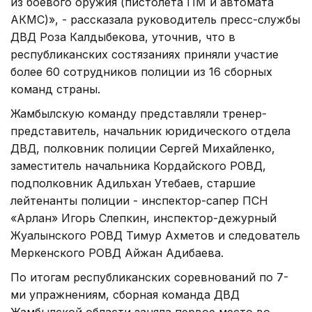
из боевого оружия (пистолета ПМ и автомата
АКМС)», - рассказала руководитель пресс-службы
ДВД Роза Калдыбекова, уточнив, что в
республиканских состязаниях приняли участие
более 60 сотрудников полиции из 16 сборных
команд страны.
Жамбылскую команду представляли тренер-
представитель, начальник юридического отдела
ДВД, полковник полиции Сергей Михайленко,
заместитель начальника Кордайского РОВД,
подполковник Адильхан Утебаев, старшие
лейтенанты полиции - инспектор-сапер ПСН
«Арлан» Игорь Слепкин, инспектор-дежурный
Жуалынского РОВД Тимур Ахметов и следователь
Меркенского РОВД Айжан Адибаева.
По итогам республиканских соревнований по 7-
ми упражнениям, сборная команда ДВД
Жамбылской области заняла первое место во