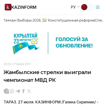
KAZINFORM
РУ
Выборы-2026
Конституционная реформа
Спецп
Тренды:
20:02, 27 Июля 2011
Жамбылские стрелки выиграли
чемпионат МВД РК
ТАРАЗ. 27 июля. КАЗИНФОРМ /Галина Скрипник/ -