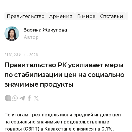
Правительство
Армения
В мире
Отставки
П
Зарина Жакупова
Автор
21:31, 23 Июля 2026
Правительство РК усиливает меры
по стабилизации цен на социально
значимые продукты
По итогам трех недель июля средний индекс цен
на социально значимые продовольственные
товары (СЗПТ) в Казахстане снизился на 0,1%,