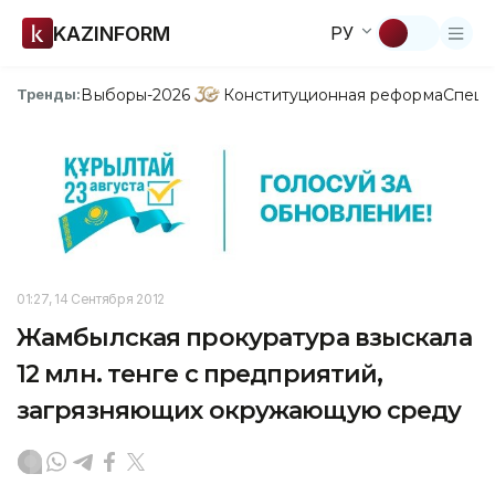
KAZINFORM
РУ
Выборы-2026
Конституционная реформа
Спецп
Тренды:
01:27, 14 Сентября 2012
Жамбылская прокуратура взыскала
12 млн. тенге с предприятий,
загрязняющих окружающую среду