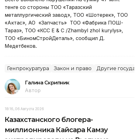
тенге со стороны ТОО «Таразский
металлургический завод», ТОО «Шоқтерек», ТОО
«Актас», АО «Запчасть» ТОО «Фабрика ПОШ-
Тараз», ТОО «КСС Е & C /Zhambyl zhol kurylys»,
ТОО «БиномСтройДеталь», сообщил Д.
Медетбеков.
Генпрокуратура
Закон и право
Другие государ
Галина Скрипник
Автор
18:16, 06 Августа 2026
Казахстанского блогера-
миллионника Кайсара Камзу