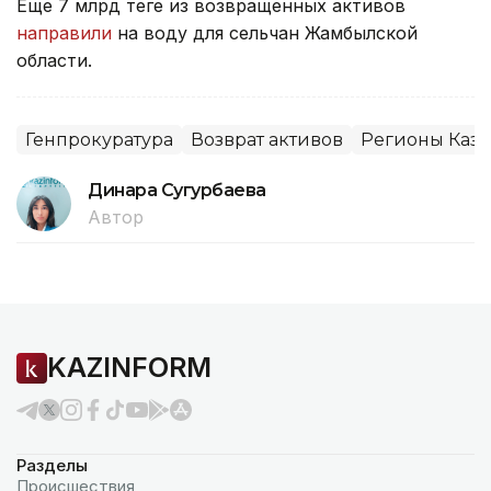
Еще 7 млрд теңге из возвращенных активов
направили
на воду для сельчан Жамбылской
области.
Генпрокуратура
Возврат активов
Регионы Каза
Динара Сугурбаева
Автор
KAZINFORM
Разделы
Происшествия