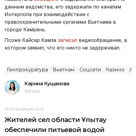
данным ведомства, его задержали по каналам
Интерпола при взаимодействии с
правоохранительными органами Вьетнама в
городе Камрань.
Позже Кайсар Камза
записал
видеообращение, в
котором заявил, что его никто не задерживал.
Генпрокуратура
Вьетнам
Соцсети
Казино
Аз
Карина Кущанова
Автор
16:42, 06 Августа 2026
Жителей сел области Ұлытау
обеспечили питьевой водой