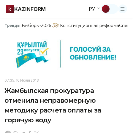
KAZINFORM
РУ
Выборы-2026
Конституционная реформа
Спецп
Тренды:
07:35, 16 Июля 2013
Жамбылская прокуратура
отменила неправомерную
методику расчета оплаты за
горячую воду