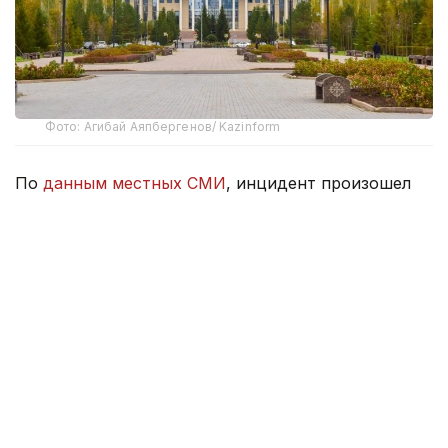
Фото: Агибай Аяпбергенов/ Kazinform
По
данным местных СМИ
, инцидент произошел
в супермаркете Metropol в городе Никосия.
В результате нападения с ножом пострадали два
человека.
По предварительной информации, мужчина
по неустановленным причинам попытался
смертельно ранить женщину. После нападения
подозреваемый нанес ножевые ранения самому
себе.
В Министерстве иностранных дел Казахстана