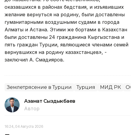
оказавшихся в районах бедствия, и изъявивших
желание вернуться на родину, были доставлены
гуманитарными воздушными судами в города
Алматы и Астана. Этими же бортами в Казахстан
были доставлены 24 гражданина Кыргызстана и
пять граждан Турции, являющиеся членами семей
вернувшихся на родину казахстанцев», -
заключил А. Смадияров.
Землетрясение в Турции
Турция
МИД РК
Об
Азамат Сыздыкбаев
Автор
16:24, 04 Августа 2026