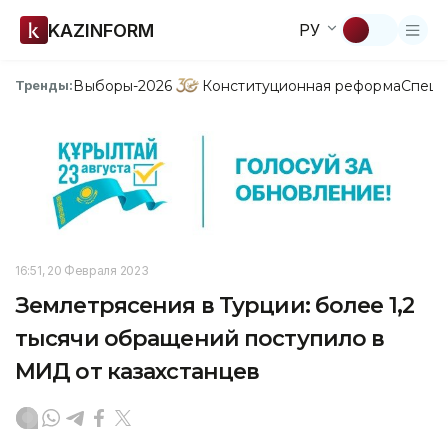
KAZINFORM
РУ
Выборы-2026
Конституционная реформа
Спецп
Тренды:
16:51, 20 Февраля 2023
Землетрясения в Турции: более 1,2
тысячи обращений поступило в
МИД от казахстанцев