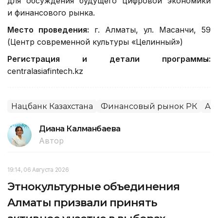
для обсуждения будущего цифровой экономики
и финансового рынка.
Место проведения:
г. Алматы, ул. Масанчи, 59
(Центр современной культуры «Целинный»)
Регистрация и детали программы:
centralasiafintech.kz
Нацбанк Казахстана
Финансовый рынок РК
Ал
Диана Калманбаева
Автор
19:14, 06 Августа 2026
Этнокультурные объединения
Алматы призвали принять