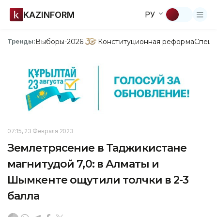
KAZINFORM
РУ
Выборы-2026
Конституционная реформа
Спецп
Тренды:
07:15, 23 Февраля 2023
Землетрясение в Таджикистане
магнитудой 7,0: в Алматы и
Шымкенте ощутили толчки в 2-3
балла