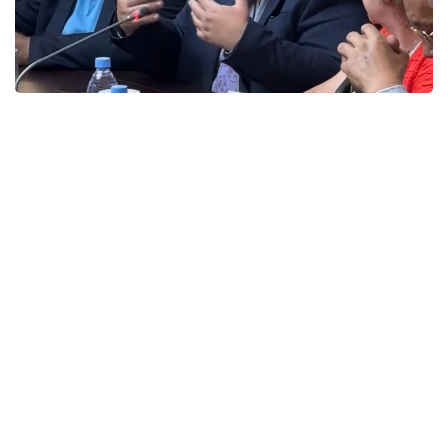
Фото: КГУ «Қоғамдық келісім»
Представители этнокультурных объединений
подчеркнули, что именно активная гражданская
позиция, осознанный выбор и участие каждого
человека формируют основу сильного,
стабильного и сплоченного государства.
Представители объединений отметили, что
Казахстан всегда был примером межэтнического
согласия и взаимного уважения, где
представители разных национальностей живут
в мире, сохраняют свои традиции и вместе
строят общее будущее. По их словам,
предстоящие выборы станут еще одним