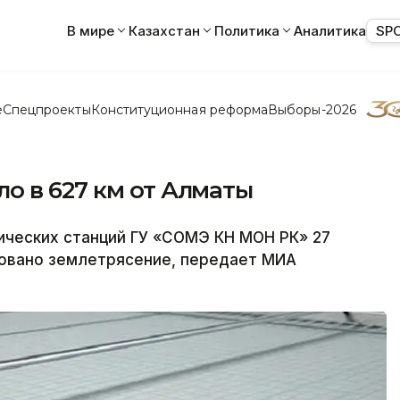
В мире
Казахстан
Политика
Аналитика
SP
е
Спецпроекты
Конституционная реформа
Выборы-2026
о в 627 км от Алматы
ческих станций ГУ «СОМЭ КН МОН РК» 27
ировано землетрясение, передает МИА