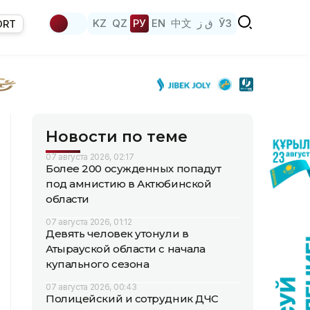
KZ
QZ
РУ
EN
中文
ق ز
ЎЗ
ORT
Новости по теме
07 августа 2026, 02:17
Более 200 осужденных попадут
под амнистию в Актюбинской
области
07 августа 2026, 01:12
Девять человек утонули в
Атырауской области с начала
купального сезона
07 августа 2026, 00:43
Полицейский и сотрудник ДЧС