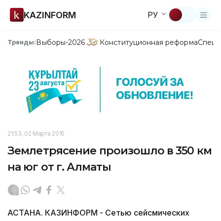
KAZINFORM
РУ
Выборы-2026
Конституционная реформа
Спецп
Тренды:
21:53, 02 Марта 2015
Землетрясение произошло в 350 км
на юг от г. Алматы
АСТАНА. КАЗИНФОРМ - Сетью сейсмических