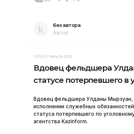
без автора
Автор
13:06, 07 Августа 2026
Вдовец фельдшера Улда
статусе потерпевшего в 
Вдовец фельдшера Улданы Мырзуан, 
исполнении служебных обязанностей,
статуса потерпевшего по уголовному
агентства Kazinform.