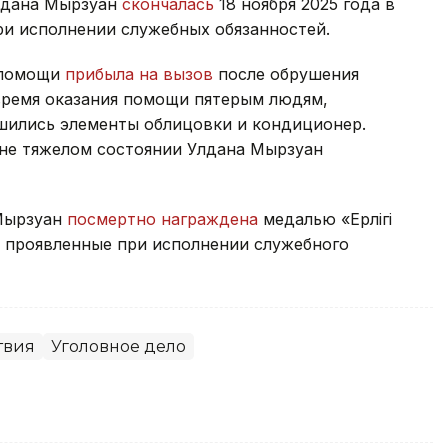
лдана Мырзуан
скончалась
18 ноября 2025 года в
при исполнении служебных обязанностей.
й помощи
прибыла на вызов
после обрушения
время оказания помощи пятерым людям,
ушились элементы облицовки и кондиционер.
йне тяжелом состоянии Улдана Мырзуан
 Мырзуан
посмертно награждена
медалью «Ерлігі
, проявленные при исполнении служебного
твия
Уголовное дело