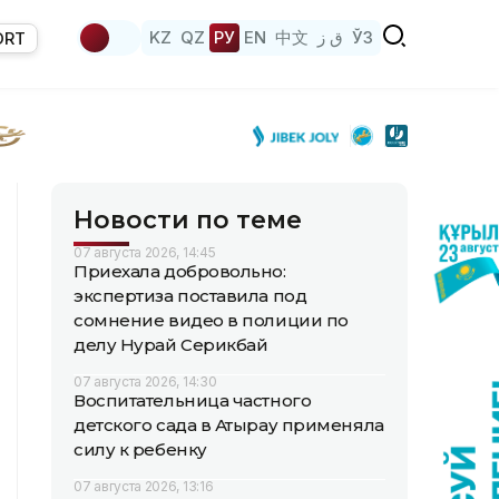
KZ
QZ
РУ
EN
中文
ق ز
ЎЗ
ORT
Новости по теме
07 августа 2026, 14:45
Приехала добровольно:
экспертиза поставила под
сомнение видео в полиции по
делу Нурай Серикбай
07 августа 2026, 14:30
Воспитательница частного
детского сада в Атырау применяла
силу к ребенку
07 августа 2026, 13:16