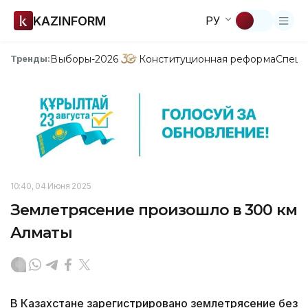
KAZINFORM
РУ
Выборы-2026
Конституционная реформа
Спецп
Тренды:
10:40, 04 Июня 2025
Землетрясение произошло в 300 км
Алматы
В Казахстане зарегистрировано землетрясение без