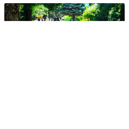
Фото: Александр Павский /Kazinform
Сегодня Центральный парк культуры и отдыха
сочетает богатую историю и современную
городскую среду.