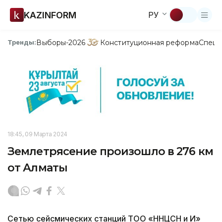
KAZINFORM
РУ
Выборы-2026
Конституционная реформа
Спецп
Тренды:
18:45, 09 Марта 2024
Землетрясение произошло в 276 км
от Алматы
Сетью сейсмических станций ТОО «ННЦСН и И»