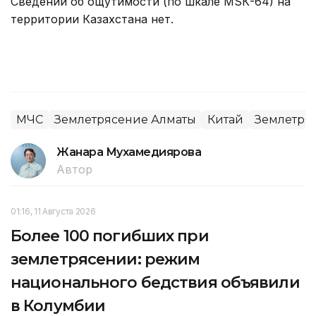
Сведений об ощутимости (по шкале МSК-64) на
территории Казахстана нет.
МЧС
Землетрясение Алматы
Китай
Землетря
Жанара Мухамедиярова
Автор
01:16, 11 Августа 2026
Более 100 погибших при
землетрясении: режим
национального бедствия объявили
в Колумбии