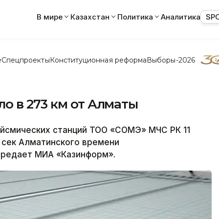
В мире
Казахстан
Политика
Аналитика
SP
е
Спецпроекты
Конституционная реформа
Выборы-2026
о в 273 км от Алматы
йсмических станций ТОО «СОМЭ» МЧС РК 11
14 сек Алматинского времени
ередает МИА «Казинформ».