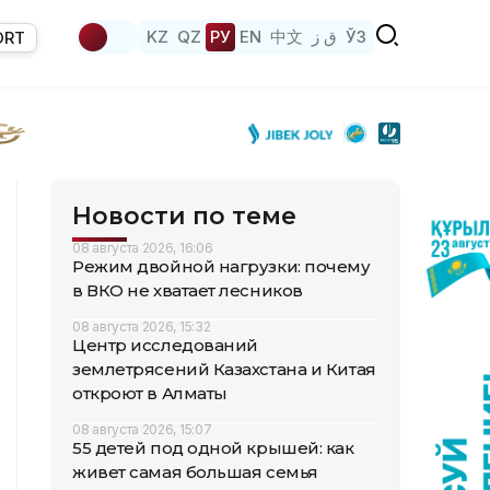
KZ
QZ
РУ
EN
中文
ق ز
ЎЗ
ORT
Новости по теме
08 августа 2026, 16:06
Режим двойной нагрузки: почему
в ВКО не хватает лесников
08 августа 2026, 15:32
Центр исследований
землетрясений Казахстана и Китая
откроют в Алматы
08 августа 2026, 15:07
55 детей под одной крышей: как
живет самая большая семья