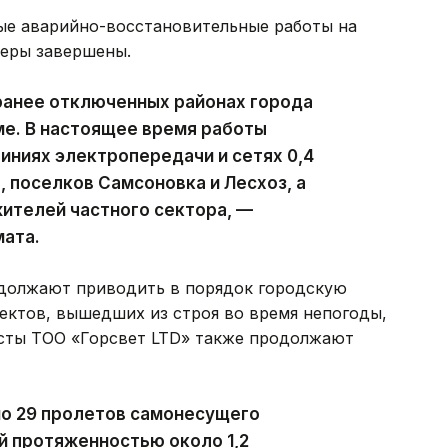
ые аварийно-восстановительные работы на
феры завершены.
ранее отключенных районах города
ме. В настоящее время работы
ниях электропередачи и сетях 0,4
, поселков Самсоновка и Лесхоз, а
ителей частного сектора, —
мата.
должают приводить в порядок городскую
ектов, вышедших из строя во время непогоды,
исты ТОО «Горсвет LTD» также продолжают
но 29 пролетов самонесущего
й протяженностью около 1,2