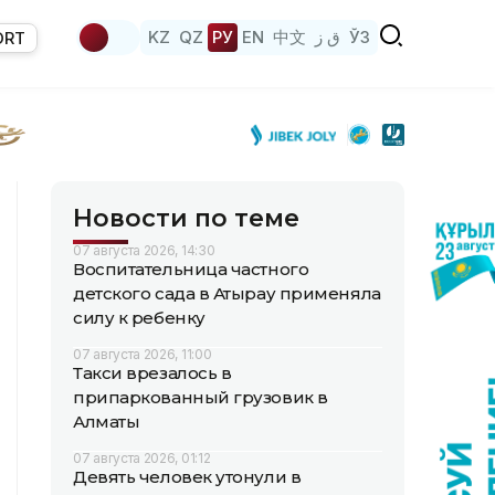
KZ
QZ
РУ
EN
中文
ق ز
ЎЗ
ORT
Новости по теме
07 августа 2026, 14:30
Воспитательница частного
детского сада в Атырау применяла
силу к ребенку
07 августа 2026, 11:00
Такси врезалось в
припаркованный грузовик в
Алматы
07 августа 2026, 01:12
Девять человек утонули в