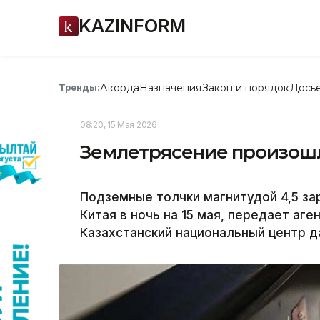
KAZINFORM
Акорда
Назначения
Закон и порядок
Дось
Тренды:
08:20, 15 Мая 2026
Землетрясение произошл
Подземные толчки магнитудой 4,5 за
Китая в ночь на 15 мая, передает аге
Казахстанский национальный центр д