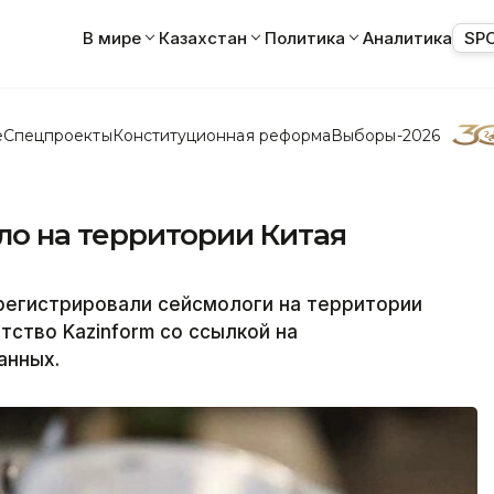
В мире
Казахстан
Политика
Аналитика
SP
е
Спецпроекты
Конституционная реформа
Выборы-2026
о на территории Китая
регистрировали сейсмологи на территории
нтство Kazinform со ссылкой на
анных.