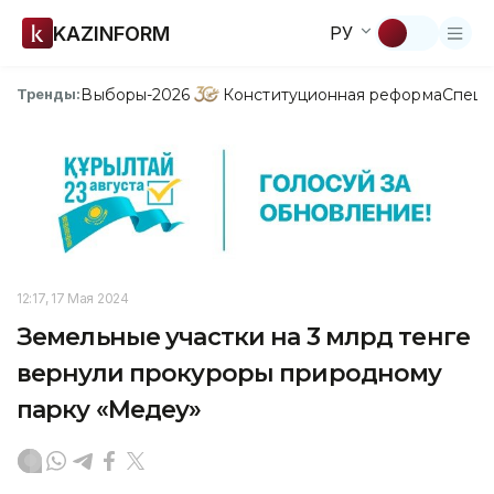
KAZINFORM
РУ
Выборы-2026
Конституционная реформа
Спецп
Тренды:
12:17, 17 Мая 2024
Земельные участки на 3 млрд тенге
вернули прокуроры природному
парку «Медеу»