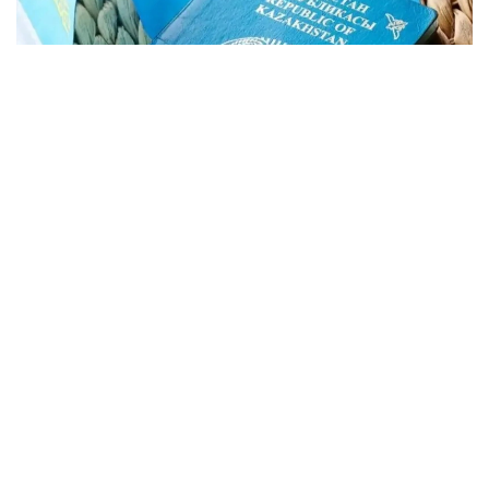
Фото: Kazinform
Подать заявление можно будет на сайте
Национального центра тестирования
app.testcenter.kz
или через приложение UTO.
Тестирование пройдет 22 августа.
Тестирование состоит из 3 блоков:
тест по казахскому языку — 30 заданий,
пороговый балл — 15;