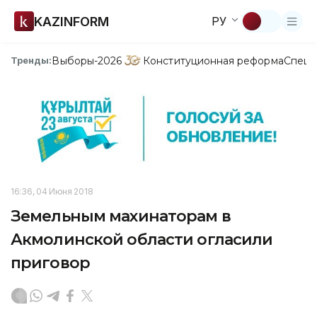
KAZINFORM
РУ
Выборы-2026
Конституционная реформа
Спецп
Тренды:
16:36, 04 Июня 2018
Земельным махинаторам в
Акмолинской области огласили
приговор