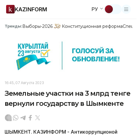
KAZINFORM
РУ
Выборы-2026
Конституционная реформа
Спецп
Тренды:
16:45, 07 Августа 2023
Земельные участки на 3 млрд тенге
вернули государству в Шымкенте
ШЫМКЕНТ. КАЗИНФОРМ - Антикоррупционой