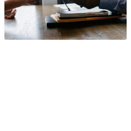
Фото: pixabay
— Коллективный трудовой договор, в
соответствии с требованиями Трудового
кодекса, может устанавливать
дополнительные льготы и гарантии для
работников. Наиболее распространенной
дополнительной гарантией являются
дополнительные трудовые отпуска,
гарантии для работников с семейными
обязанностями, а также дополнительные
выплаты, повышение гарантии оплаты