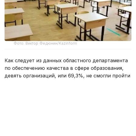
Фото: Виктор Федюнин/Kazinform
Как следует из данных областного департамента
по обеспечению качества в сфере образования,
девять организаций, или 69,3%, не смогли пройти
проверку. Примечательно, что все они являются
частными детскими садами.
— С мая государственная аттестация
организаций образования проходила
в новом формате, было охвачено 22
детских сада. Перед 13 учреждениями
была поставлена задача в трехмесячный