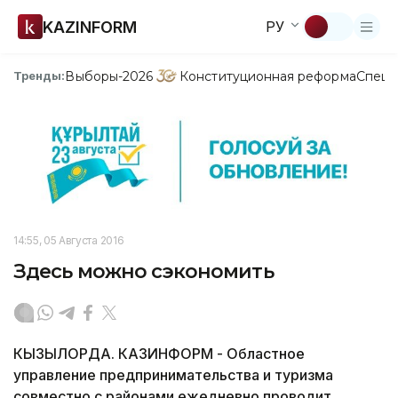
KAZINFORM
РУ
Выборы-2026
Конституционная реформа
Спецп
Тренды:
14:55, 05 Августа 2016
Здесь можно сэкономить
КЫЗЫЛОРДА. КАЗИНФОРМ - Областное
управление предпринимательства и туризма
совместно с районами ежедневно проводит