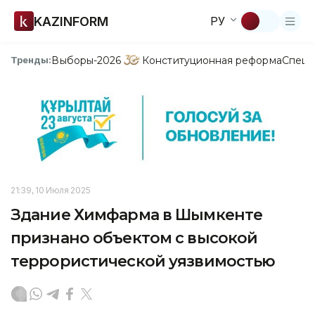
KAZINFORM
РУ
Выборы-2026
Конституционная реформа
Спецп
Тренды:
21:39, 10 Июля 2025
Здание Химфарма в Шымкенте
признано объектом с высокой
террористической уязвимостью