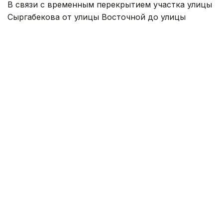
В связи с временным перекрытием участка улицы
Сыргабекова от улицы Восточной до улицы
Алматинской с 8 августа изменится схема
движения маршрута № 68. В южном направлении
автобусы будут следовать по улицам Жарокова,
Вишневой, Алматинской и Рахмадиева, далее —
по маршруту. В обратном направлении схема
движения не изменится.
Перекрытие на улице Яссауи:
С 08:00 часов 8 августа до 08:00 12 августа из-за
фрезерования дорожного покрытия и полного
перекрытия движения по улице Яссауи на участке
от улицы Жандосова до улицы Шаляпина будут
временно изменены схемы движения маршрутов
№ 4, № 14, № 44, № 50, № 52, № 126, № 139 и № 226.
Маршрут № 4