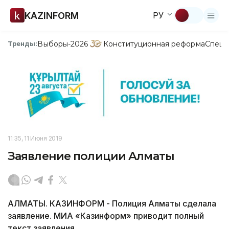
KAZINFORM
РУ
Выборы-2026
Конституционная реформа
Спецп
Тренды:
11:35, 11 Июня 2019
Заявление полиции Алматы
АЛМАТЫ. КАЗИНФОРМ - Полиция Алматы сделала
заявление. МИА «Казинформ» приводит полный
текст заявления.