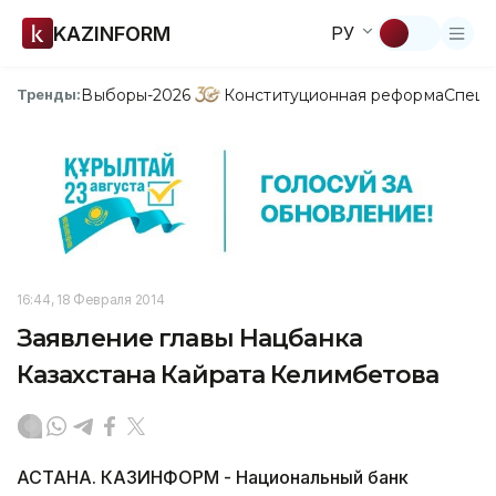
KAZINFORM
РУ
Выборы-2026
Конституционная реформа
Спецп
Тренды:
16:44, 18 Февраля 2014
Заявление главы Нацбанка
Казахстана Кайрата Келимбетова
АСТАНА. КАЗИНФОРМ - Национальный банк