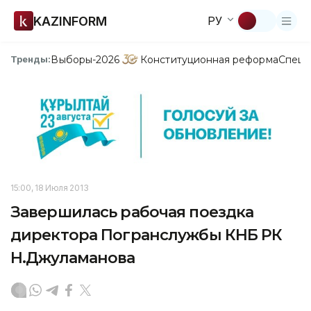
KAZINFORM
РУ
Выборы-2026
Конституционная реформа
Спецп
Тренды:
15:00, 18 Июля 2013
Завершилась рабочая поездка
директора Погранслужбы КНБ РК
Н.Джуламанова