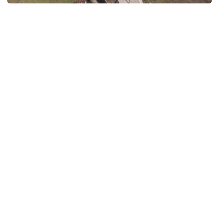
Фото: Руслан Мухамедьяров /Kazinform
— Мы понимаем, что проблемы дачных
обществ копились годами и решить их
одномоментно невозможно. Поэтому
сейчас рассматриваются варианты
поэтапного улучшения транспортной
доступности, состояния дорог и
электроснабжения там, где это возможно
сделать уже сегодня, — сообщили в
акимате Усть-Каменогорска.
Полностью это не снимет накопившиеся
проблемы. Но для почти 50 тысяч человек,
которые уже давно перестали считать свои дома
сезонными дачами, это может стать первым
шагом к тому, чтобы жизнь за городской чертой
перестала означать жизнь вне городской