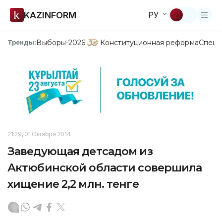
KAZINFORM
РУ
Выборы-2026
Конституционная реформа
Спецп
Тренды:
21:29, 01 Октября 2014
Заведующая детсадом из
Актюбинской области совершила
хищение 2,2 млн. тенге