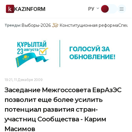
KAZINFORM
РУ
Выборы-2026
Конституционная реформа
Спецп
Тренды:
19:21, 11 Декабря 2009
Заседание Межгоссовета ЕврАзЭС
позволит еще более усилить
потенциал развития стран-
участниц Сообщества - Карим
Масимов