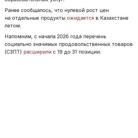
Ранее сообщалось, что нулевой рост цен
на отдельные продукты
ожидается
в Казахстане
летом.
Напомним, с начала 2026 года перечень
социально значимых продовольственных товаров
(СЗПТ)
расширили
с 19 до 31 позиции.
Ранее министр торговли ответил, как цены
на топливо и возможное повышение тарифов
на электроэнергию
могут повлиять
на стоимость
продуктов питания.
Правительство
Серик Жумангарин
Казахстан
Зарина Жакупова
Автор