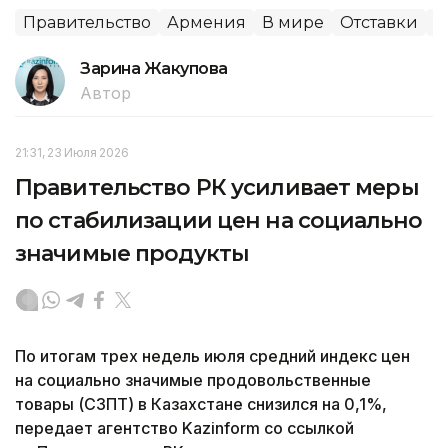
Правительство
Армения
В мире
Отставки
П
Зарина Жакупова
Автор
21:31, 23 Июля 2026
Правительство РК усиливает меры
по стабилизации цен на социально
значимые продукты
По итогам трех недель июля средний индекс цен
на социально значимые продовольственные
товары (СЗПТ) в Казахстане снизился на 0,1%,
передает агентство Kazinform со ссылкой