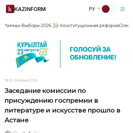
KAZINFORM
РУ
Выборы-2026
Конституционная реформа
Спецп
Тренды:
18:12, 15 Июня 2018
Заседание комиссии по
присуждению госпремии в
литературе и искусстве прошло в
Астане